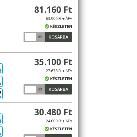
81.160 Ft
63.906 Ft + ÁFA
KÉSZLETEN
KOSÁRBA
db
35.100 Ft
27.638 Ft + ÁFA
B
KÉSZLETEN
A
KOSÁRBA
db
B
30.480 Ft
24.000 Ft + ÁFA
B
KÉSZLETEN
A