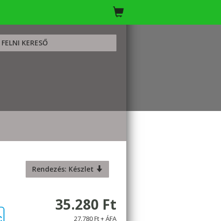
FELNI KERESŐ
Rendezés: Készlet
35.280 Ft
27.780 Ft + ÁFA
C