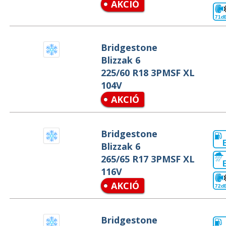
AKCIÓ
71d
Bridgestone
Blizzak 6
225/60 R18 3PMSF XL
104V
AKCIÓ
Bridgestone
Blizzak 6
265/65 R17 3PMSF XL
116V
AKCIÓ
72d
Bridgestone