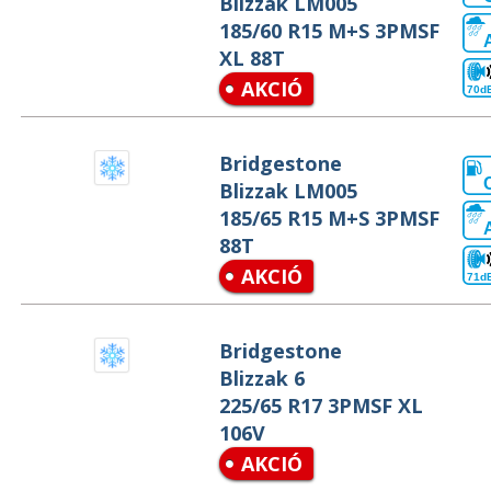
Blizzak LM005
185/60 R15 M+S 3PMSF
XL 88T
AKCIÓ
70d
Bridgestone
Blizzak LM005
185/65 R15 M+S 3PMSF
88T
AKCIÓ
71d
Bridgestone
Blizzak 6
225/65 R17 3PMSF XL
106V
AKCIÓ