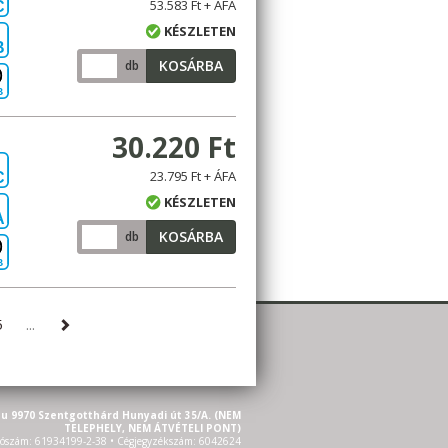
53.583 Ft + ÁFA
C
KÉSZLETEN
B
KOSÁRBA
db
B
30.220 Ft
23.795 Ft + ÁFA
C
KÉSZLETEN
A
KOSÁRBA
db
B
5
...
u 9970 Szentgotthárd Hunyadi út 35/A. (NEM
TELEPHELY, NEM ÁTVÉTELI PONT)
ószám: 61934199-2-38 • Cégjegyzékszám: 6042624