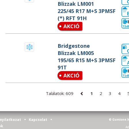
Blizzak LM001
225/45 R17 M+S 3PMSF
(*) RFT 91H
AKCIÓ
72d
Bridgestone
Blizzak LM005
195/65 R15 M+S 3PMSF
91T
AKCIÓ
71d
Találatok: 609
1
2
3
4
•
•
nyilatkozat
Kapcsolat
© Gumione.h
ok
Ad