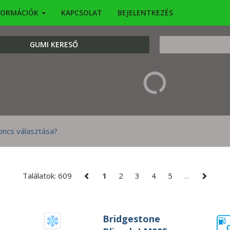
FORMÁCIÓK
KAPCSOLAT
BEJELENTKEZÉS
KERESÉS
GUMI KERESŐ
Találatok: 609
1
2
3
4
5
...
Bridgestone