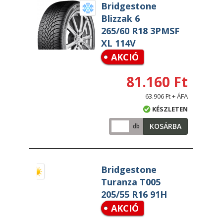
Bridgestone
Blizzak 6
265/60 R18 3PMSF
XL 114V
AKCIÓ
81.160 Ft
63.906 Ft + ÁFA
KÉSZLETEN
KOSÁRBA
db
Bridgestone
Turanza T005
205/55 R16 91H
AKCIÓ