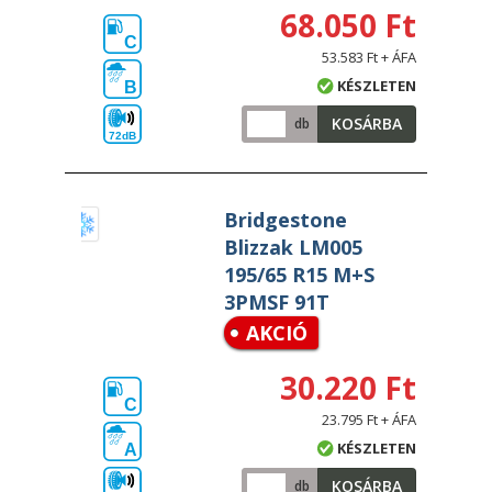
68.050 Ft
C
53.583 Ft + ÁFA
KÉSZLETEN
B
KOSÁRBA
db
72dB
Bridgestone
Blizzak LM005
195/65 R15 M+S
3PMSF 91T
AKCIÓ
30.220 Ft
C
23.795 Ft + ÁFA
KÉSZLETEN
A
KOSÁRBA
db