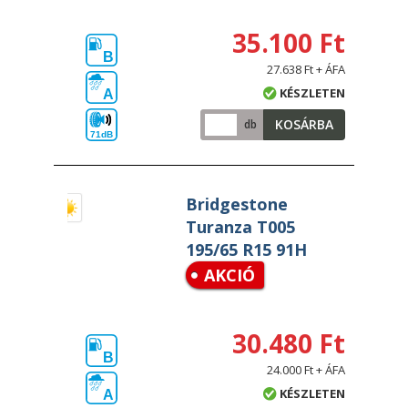
35.100 Ft
B
27.638 Ft + ÁFA
KÉSZLETEN
A
KOSÁRBA
db
71dB
Bridgestone
Turanza T005
195/65 R15 91H
AKCIÓ
30.480 Ft
B
24.000 Ft + ÁFA
KÉSZLETEN
A