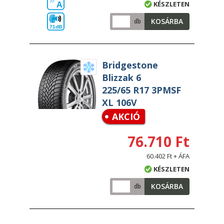
KÉSZLETEN
A
KOSÁRBA
db
71dB
Bridgestone
Blizzak 6
225/65 R17 3PMSF
XL 106V
AKCIÓ
76.710 Ft
60.402 Ft + ÁFA
KÉSZLETEN
KOSÁRBA
db