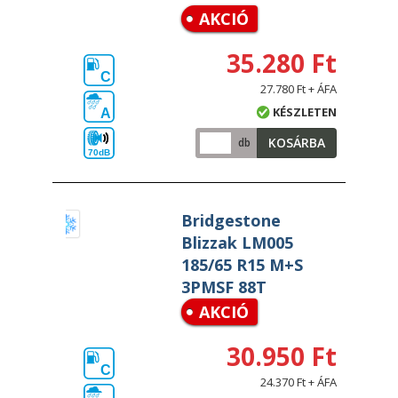
AKCIÓ
35.280 Ft
C
27.780 Ft + ÁFA
KÉSZLETEN
A
KOSÁRBA
db
70dB
Bridgestone
Blizzak LM005
185/65 R15 M+S
3PMSF 88T
AKCIÓ
30.950 Ft
C
24.370 Ft + ÁFA