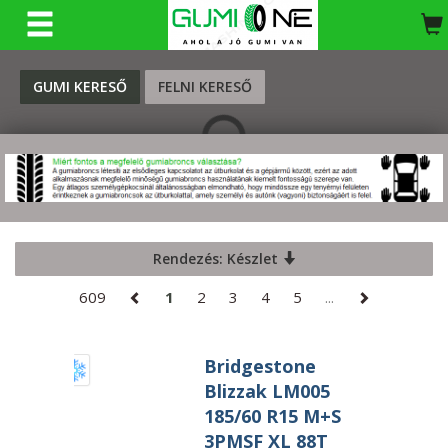
KERESÉS
GUMI KERESŐ
FELNI KERESŐ
Rendezés: Készlet
609
1
2
3
4
5
...
Bridgestone
Blizzak LM005
185/60 R15 M+S
3PMSF XL 88T