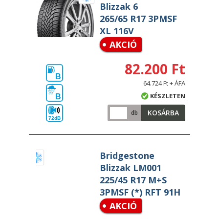
Blizzak 6
265/65 R17 3PMSF
XL 116V
AKCIÓ
82.200 Ft
B
64.724 Ft + ÁFA
KÉSZLETEN
B
KOSÁRBA
db
72dB
Bridgestone
Blizzak LM001
225/45 R17 M+S
3PMSF (*) RFT 91H
AKCIÓ