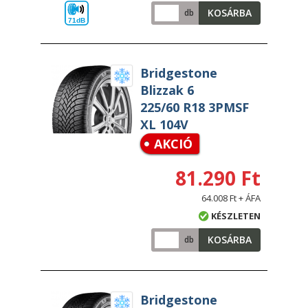
KOSÁRBA
db
71dB
Bridgestone
Blizzak 6
225/60 R18 3PMSF
XL 104V
AKCIÓ
81.290 Ft
64.008 Ft + ÁFA
KÉSZLETEN
KOSÁRBA
db
Bridgestone