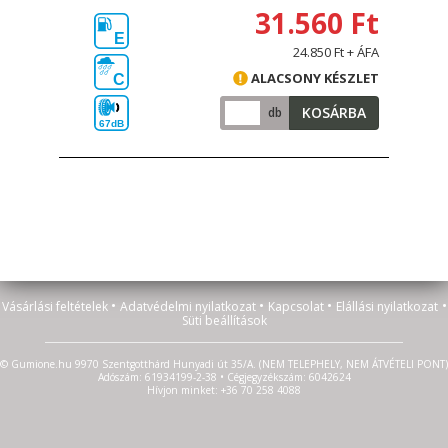
31.560 Ft
E
24.850 Ft + ÁFA
ALACSONY KÉSZLET
C
KOSÁRBA
db
67dB
•
•
•
•
Vásárlási feltételek
Adatvédelmi nyilatkozat
Kapcsolat
Elállási nyilatkozat
Süti beállítások
© Gumione.hu 9970 Szentgotthárd Hunyadi út 35/A. (NEM TELEPHELY, NEM ÁTVÉTELI PONT)
Adószám: 61934199-2-38 • Cégjegyzékszám: 6042624
Hívjon minket: +36 70 258 4088