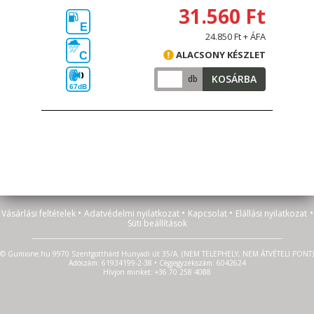
31.560 Ft
E
24.850 Ft + ÁFA
ALACSONY KÉSZLET
C
KOSÁRBA
db
67dB
•
•
•
•
Vásárlási feltételek
Adatvédelmi nyilatkozat
Kapcsolat
Elállási nyilatkozat
Süti beállítások
© Gumione.hu 9970 Szentgotthárd Hunyadi út 35/A. (NEM TELEPHELY, NEM ÁTVÉTELI PONT)
Adószám: 61934199-2-38 • Cégjegyzékszám: 6042624
Hívjon minket: +36 70 258 4088