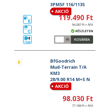
3PMSF 116/113S
AKCIÓ
119.490 Ft
E
94.087 Ft + ÁFA
KÉSZLETEN
C
KOSÁRBA
db
74dB
BfGoodrich
Mud-Terrain T/A
KM3
28/9.00 R14 M+S N
AKCIÓ
98.030 Ft
77.189 Ft + ÁFA