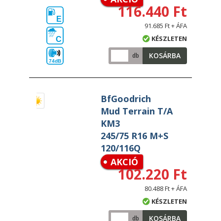
116.440 Ft
E
91.685 Ft + ÁFA
KÉSZLETEN
C
KOSÁRBA
db
74dB
BfGoodrich
Mud Terrain T/A
KM3
245/75 R16 M+S
120/116Q
AKCIÓ
102.220 Ft
80.488 Ft + ÁFA
KÉSZLETEN
KOSÁRBA
db