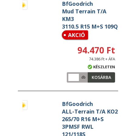
BfGoodrich
Mud Terrain T/A
KM3
3110.5 R15 M+S 109Q
AKCIÓ
94.470 Ft
74.386 Ft + ÁFA
KÉSZLETEN
KOSÁRBA
db
BfGoodrich
ALL-Terrain T/A KO2
265/70 R16 M+S
3PMSF RWL
121/118S