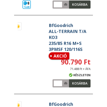
KOSÁRBA
db
74dB
BfGoodrich
ALL-TERRAIN T/A
KO3
235/85 R16 M+S
3PMSF 120/116S
AKCIÓ
90.790 Ft
71.488 Ft + ÁFA
KÉSZLETEN
KOSÁRBA
db
BfGoodrich