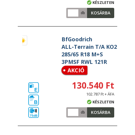
KÉSZLETEN
KOSÁRBA
db
BfGoodrich
ALL-Terrain T/A KO2
285/65 R18 M+S
3PMSF RWL 121R
AKCIÓ
130.540 Ft
E
102.787 Ft + ÁFA
KÉSZLETEN
B
KOSÁRBA
db
75dB