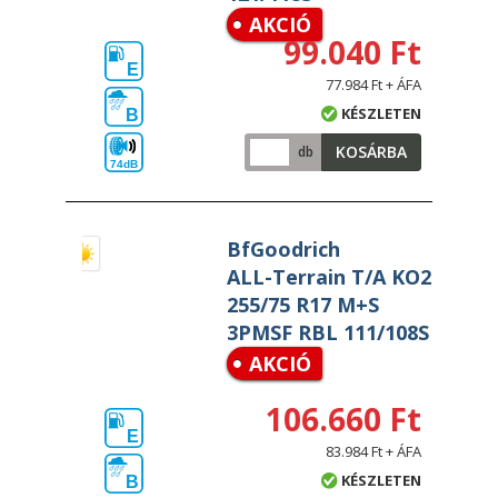
AKCIÓ
99.040 Ft
E
77.984 Ft + ÁFA
KÉSZLETEN
B
KOSÁRBA
db
74dB
BfGoodrich
ALL-Terrain T/A KO2
255/75 R17 M+S
3PMSF RBL 111/108S
AKCIÓ
106.660 Ft
E
83.984 Ft + ÁFA
KÉSZLETEN
B