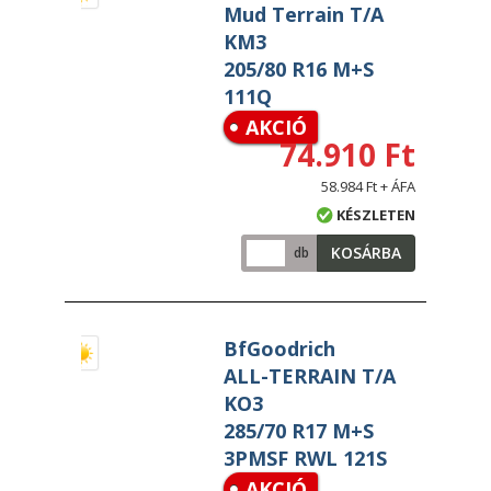
Mud Terrain T/A
KM3
205/80 R16 M+S
111Q
AKCIÓ
74.910 Ft
58.984 Ft + ÁFA
KÉSZLETEN
KOSÁRBA
db
BfGoodrich
ALL-TERRAIN T/A
KO3
285/70 R17 M+S
3PMSF RWL 121S
AKCIÓ