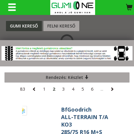
KERESÉS
GUMI KERESŐ
FELNI KERESŐ
Rendezés: Készlet
83
1
2
3
4
5
6
...
BfGoodrich
ALL-TERRAIN T/A
KO3
285/75 R16 M+S