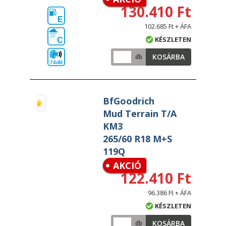
130.410 Ft
E
102.685 Ft + ÁFA
KÉSZLETEN
C
KOSÁRBA
db
74dB
BfGoodrich
Mud Terrain T/A
KM3
265/60 R18 M+S
119Q
AKCIÓ
122.410 Ft
96.386 Ft + ÁFA
KÉSZLETEN
KOSÁRBA
db