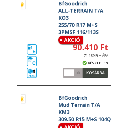
BfGoodrich
ALL-TERRAIN T/A
KO3
255/70 R17 M+S
3PMSF 116/113S
AKCIÓ
90.410 Ft
E
71.189 Ft + ÁFA
KÉSZLETEN
C
KOSÁRBA
db
75dB
BfGoodrich
Mud Terrain T/A
KM3
309.50 R15 M+S 104Q
AKCIÓ