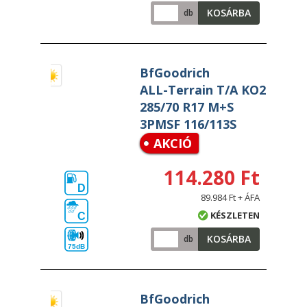
KOSÁRBA
db
BfGoodrich
ALL-Terrain T/A KO2
285/70 R17 M+S
3PMSF 116/113S
AKCIÓ
114.280 Ft
D
89.984 Ft + ÁFA
KÉSZLETEN
C
KOSÁRBA
db
75dB
BfGoodrich