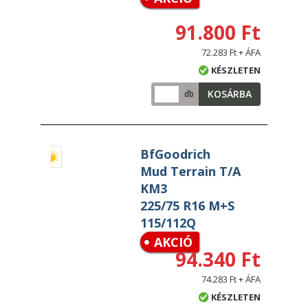
91.800 Ft
72.283 Ft + ÁFA
KÉSZLETEN
KOSÁRBA
db
BfGoodrich
Mud Terrain T/A
KM3
225/75 R16 M+S
115/112Q
AKCIÓ
94.340 Ft
74.283 Ft + ÁFA
KÉSZLETEN