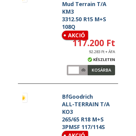
Mud Terrain T/A
KM3
3312.50 R15 M+S
108Q
AKCIÓ
117.200 Ft
92.283 Ft + ÁFA
KÉSZLETEN
KOSÁRBA
db
BfGoodrich
ALL-TERRAIN T/A
KO3
265/65 R18 M+S
3PMSF 117/114S
AKCIÓ