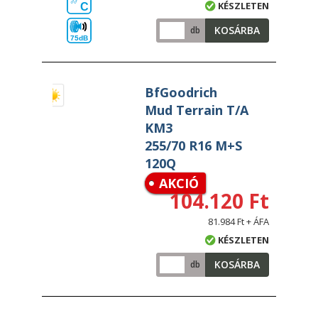
KÉSZLETEN
C
KOSÁRBA
db
75dB
BfGoodrich
Mud Terrain T/A
KM3
255/70 R16 M+S
120Q
AKCIÓ
104.120 Ft
81.984 Ft + ÁFA
KÉSZLETEN
KOSÁRBA
db