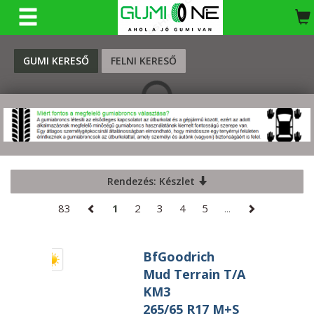
KERESÉS
GUMI KERESŐ
FELNI KERESŐ
Rendezés: Készlet
83
1
2
3
4
5
...
BfGoodrich
Mud Terrain T/A
KM3
265/65 R17 M+S