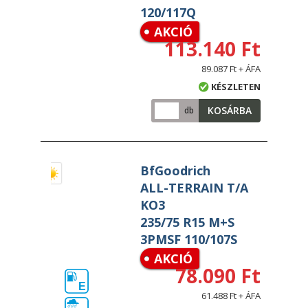
120/117Q
AKCIÓ
113.140 Ft
89.087 Ft + ÁFA
KÉSZLETEN
KOSÁRBA
db
BfGoodrich
ALL-TERRAIN T/A
KO3
235/75 R15 M+S
3PMSF 110/107S
AKCIÓ
78.090 Ft
E
61.488 Ft + ÁFA