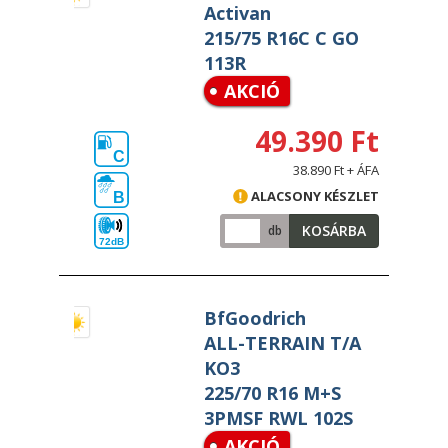
Activan
215/75 R16C C GO
113R
AKCIÓ
49.390 Ft
C
38.890 Ft + ÁFA
ALACSONY KÉSZLET
B
KOSÁRBA
db
72dB
BfGoodrich
ALL-TERRAIN T/A
KO3
225/70 R16 M+S
3PMSF RWL 102S
AKCIÓ