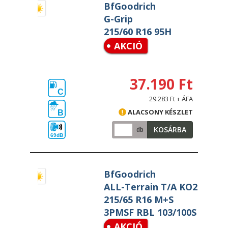
BfGoodrich
G-Grip
215/60 R16 95H
AKCIÓ
37.190 Ft
C
29.283 Ft + ÁFA
ALACSONY KÉSZLET
B
KOSÁRBA
db
69dB
BfGoodrich
ALL-Terrain T/A KO2
215/65 R16 M+S
3PMSF RBL 103/100S
AKCIÓ