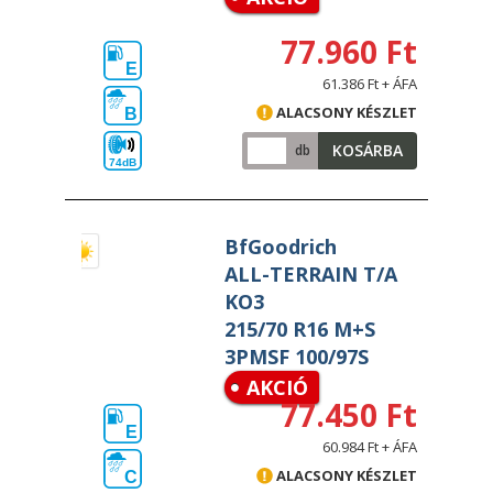
77.960 Ft
E
61.386 Ft + ÁFA
ALACSONY KÉSZLET
B
KOSÁRBA
db
74dB
BfGoodrich
ALL-TERRAIN T/A
KO3
215/70 R16 M+S
3PMSF 100/97S
AKCIÓ
77.450 Ft
E
60.984 Ft + ÁFA
ALACSONY KÉSZLET
C