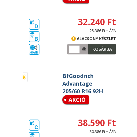
32.240 Ft
D
25.386 Ft + ÁFA
ALACSONY KÉSZLET
B
KOSÁRBA
db
69dB
BfGoodrich
Advantage
205/60 R16 92H
AKCIÓ
38.590 Ft
C
30.386 Ft + ÁFA