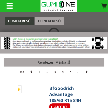
KERESÉS
GUMI KERESŐ
FELNI KERESŐ
Rendezés: Márka
83
1
2
3
4
5
...
BfGoodrich
Advantage
185/60 R15 84H
AKCIÓ