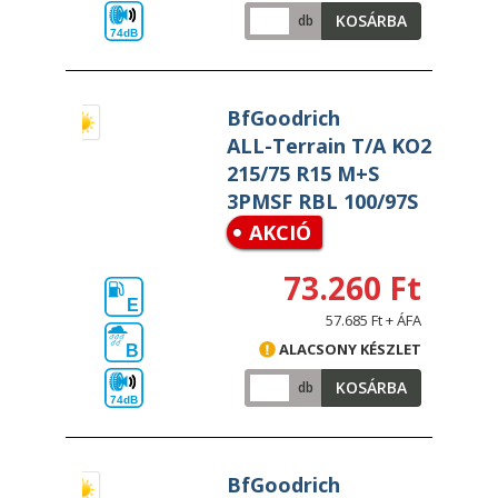
KOSÁRBA
db
74dB
BfGoodrich
ALL-Terrain T/A KO2
215/75 R15 M+S
3PMSF RBL 100/97S
AKCIÓ
73.260 Ft
E
57.685 Ft + ÁFA
ALACSONY KÉSZLET
B
KOSÁRBA
db
74dB
BfGoodrich