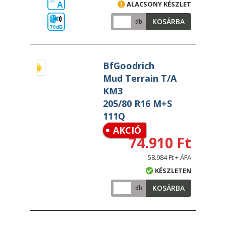
ALACSONY KÉSZLET
A
KOSÁRBA
db
70dB
BfGoodrich
Mud Terrain T/A
KM3
205/80 R16 M+S
111Q
AKCIÓ
74.910 Ft
58.984 Ft + ÁFA
KÉSZLETEN
KOSÁRBA
db