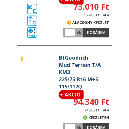
73.010 Ft
E
57.488 Ft + ÁFA
ALACSONY KÉSZLET
C
KOSÁRBA
db
74dB
BfGoodrich
Mud Terrain T/A
KM3
225/75 R16 M+S
115/112Q
AKCIÓ
94.340 Ft
74.283 Ft + ÁFA
KÉSZLETEN
KOSÁRBA
db