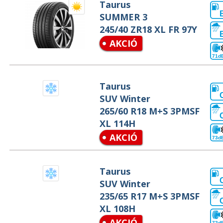
Taurus
SUMMER 3
245/40 ZR18 XL FR 97Y
AKCIÓ
71d
Taurus
SUV Winter
265/60 R18 M+S 3PMSF
XL 114H
AKCIÓ
73d
Taurus
SUV Winter
235/65 R17 M+S 3PMSF
XL 108H
AKCIÓ
72d