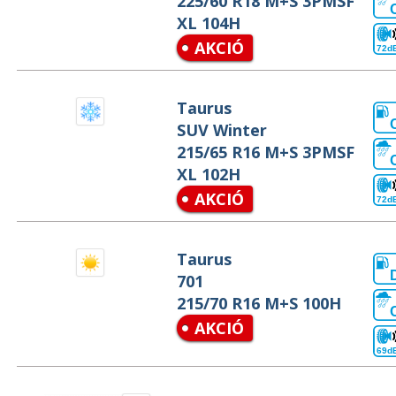
225/60 R18 M+S 3PMSF
XL 104H
AKCIÓ
72d
Taurus
SUV Winter
215/65 R16 M+S 3PMSF
XL 102H
AKCIÓ
72d
Taurus
701
215/70 R16 M+S 100H
AKCIÓ
69d