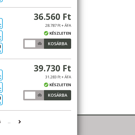
36.560 Ft
28.787 Ft + ÁFA
C
KÉSZLETEN
C
KOSÁRBA
db
B
39.730 Ft
31.283 Ft + ÁFA
C
KÉSZLETEN
C
KOSÁRBA
db
B
5
...