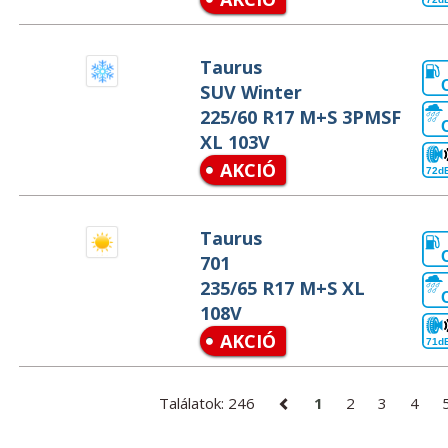
Taurus
SUV Winter
225/60 R17 M+S 3PMSF
XL 103V
AKCIÓ
72d
Taurus
701
235/65 R17 M+S XL
108V
AKCIÓ
71d
Találatok: 246
1
2
3
4