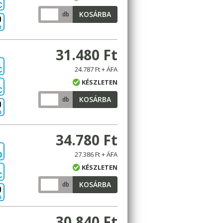
C
KOSÁRBA
db
B
31.480 Ft
24.787 Ft + ÁFA
C
KÉSZLETEN
C
KOSÁRBA
db
B
34.780 Ft
27.386 Ft + ÁFA
D
KÉSZLETEN
C
KOSÁRBA
db
B
30.840 Ft