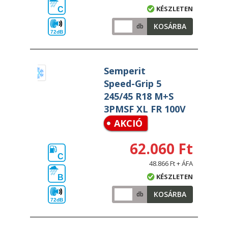
KÉSZLETEN
C
KOSÁRBA
db
72dB
Semperit
Speed-Grip 5
245/45 R18 M+S
3PMSF XL FR 100V
AKCIÓ
62.060 Ft
C
48.866 Ft + ÁFA
KÉSZLETEN
B
KOSÁRBA
db
72dB