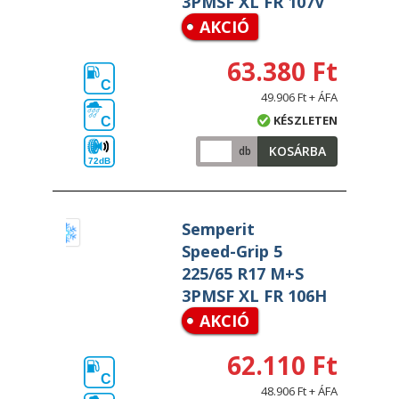
3PMSF XL FR 107V
AKCIÓ
63.380 Ft
C
49.906 Ft + ÁFA
KÉSZLETEN
C
KOSÁRBA
db
72dB
Semperit
Speed-Grip 5
225/65 R17 M+S
3PMSF XL FR 106H
AKCIÓ
62.110 Ft
C
48.906 Ft + ÁFA