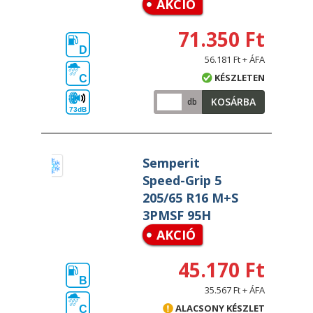
AKCIÓ
71.350 Ft
D
56.181 Ft + ÁFA
KÉSZLETEN
C
KOSÁRBA
db
73dB
Semperit
Speed-Grip 5
205/65 R16 M+S
3PMSF 95H
AKCIÓ
45.170 Ft
B
35.567 Ft + ÁFA
ALACSONY KÉSZLET
C