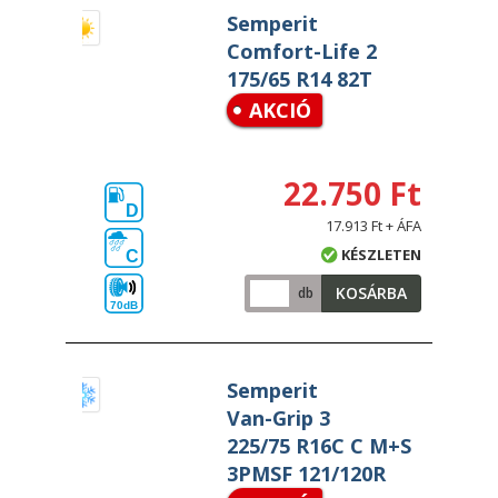
Semperit
Comfort-Life 2
175/65 R14 82T
AKCIÓ
22.750 Ft
D
17.913 Ft + ÁFA
KÉSZLETEN
C
KOSÁRBA
db
70dB
Semperit
Van-Grip 3
225/75 R16C C M+S
3PMSF 121/120R