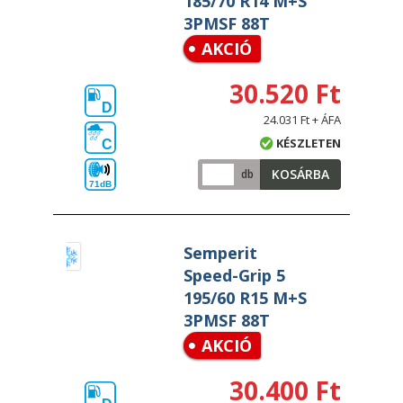
185/70 R14 M+S
3PMSF 88T
AKCIÓ
30.520 Ft
D
24.031 Ft + ÁFA
KÉSZLETEN
C
KOSÁRBA
db
71dB
Semperit
Speed-Grip 5
195/60 R15 M+S
3PMSF 88T
AKCIÓ
30.400 Ft