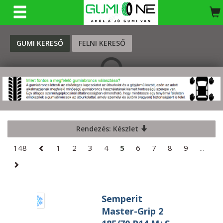
KERESÉS
GUMI KERESŐ
FELNI KERESŐ
Rendezés: Készlet
148
1
2
3
4
5
6
7
8
9
...
Semperit
Master-Grip 2