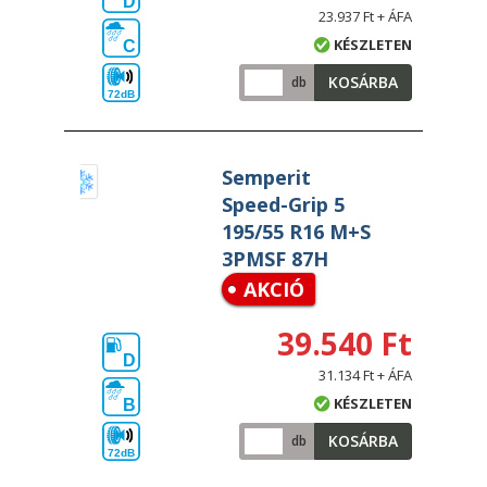
D
23.937 Ft + ÁFA
KÉSZLETEN
C
KOSÁRBA
db
72dB
Semperit
Speed-Grip 5
195/55 R16 M+S
3PMSF 87H
AKCIÓ
39.540 Ft
D
31.134 Ft + ÁFA
KÉSZLETEN
B
KOSÁRBA
db
72dB