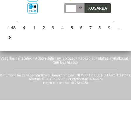
KOSÁRBA
db
72dB
148
1
2
3
4
5
6
7
8
9
...
•
•
•
•
Vásárlási feltételek
Adatvédelmi nyilatkozat
Kapcsolat
Elállási nyilatkozat
Süti beállítások
© Gumione.hu 9970 Szentgotthárd Hunyadi út 35/A. (NEM TELEPHELY, NEM ÁTVÉTELI PONT)
Adószám: 61934199-2-38 • Cégjegyzékszám: 6042624
Hívjon minket: +36 70 258 4088