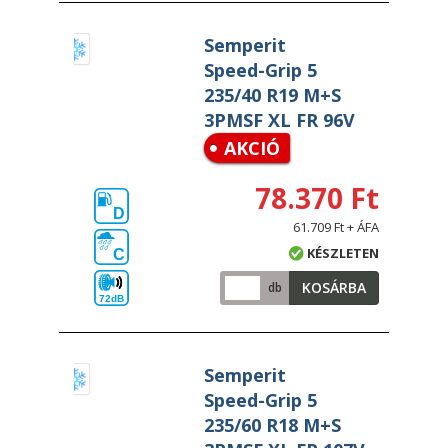
Semperit
Speed-Grip 5
235/40 R19 M+S
3PMSF XL FR 96V
AKCIÓ
78.370 Ft
D
61.709 Ft + ÁFA
KÉSZLETEN
C
KOSÁRBA
db
72dB
Semperit
Speed-Grip 5
235/60 R18 M+S