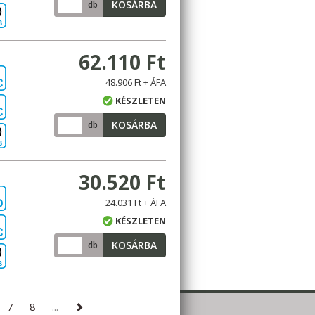
KOSÁRBA
db
B
62.110 Ft
48.906 Ft + ÁFA
C
KÉSZLETEN
C
KOSÁRBA
db
B
30.520 Ft
24.031 Ft + ÁFA
D
KÉSZLETEN
C
KOSÁRBA
db
B
7
8
...