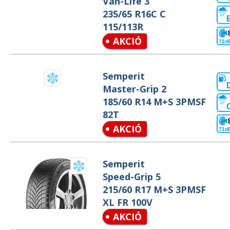
Van-Life 3
235/65 R16C C
115/113R
AKCIÓ
72d
Semperit
Master-Grip 2
185/60 R14 M+S 3PMSF
82T
AKCIÓ
71d
Semperit
Speed-Grip 5
215/60 R17 M+S 3PMSF
XL FR 100V
AKCIÓ