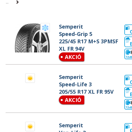
...
Semperit
Speed-Grip 5
225/45 R17 M+S 3PMSF
XL FR 94V
AKCIÓ
72d
Semperit
Speed-Life 3
205/55 R17 XL FR 95V
AKCIÓ
72d
Semperit