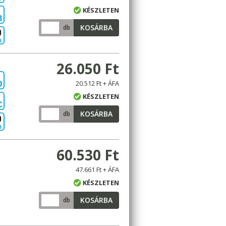
KÉSZLETEN
B
KOSÁRBA
db
B
26.050 Ft
20.512 Ft + ÁFA
D
KÉSZLETEN
C
KOSÁRBA
db
B
60.530 Ft
47.661 Ft + ÁFA
KÉSZLETEN
KOSÁRBA
db