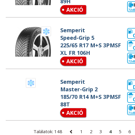
89H
AKCIÓ
72d
Semperit
Speed-Grip 5
225/65 R17 M+S 3PMSF
XL FR 106H
AKCIÓ
72d
Semperit
Master-Grip 2
185/70 R14 M+S 3PMSF
88T
AKCIÓ
71d
Találatok: 148
1
2
3
4
5
6