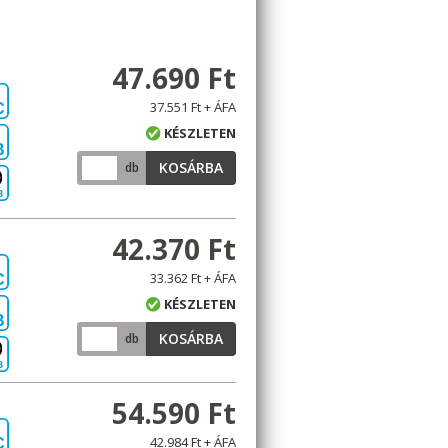
47.690 Ft
37.551 Ft + ÁFA
C
KÉSZLETEN
B
KOSÁRBA
db
B
42.370 Ft
33.362 Ft + ÁFA
C
KÉSZLETEN
B
KOSÁRBA
db
B
54.590 Ft
42.984 Ft + ÁFA
C