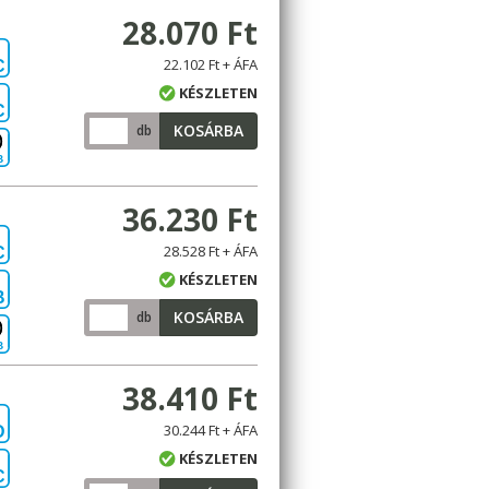
28.070 Ft
22.102 Ft + ÁFA
C
KÉSZLETEN
C
KOSÁRBA
db
B
36.230 Ft
28.528 Ft + ÁFA
C
KÉSZLETEN
B
KOSÁRBA
db
B
38.410 Ft
30.244 Ft + ÁFA
D
KÉSZLETEN
C