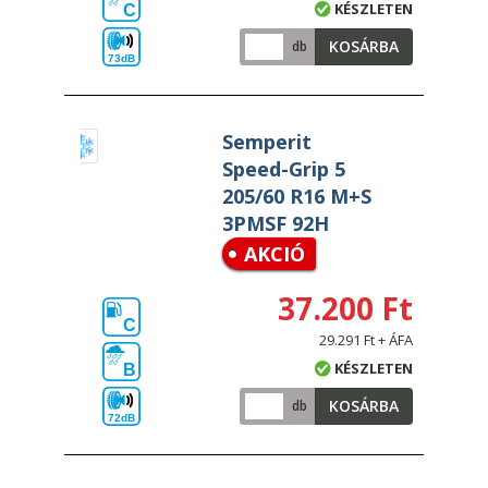
KÉSZLETEN
C
KOSÁRBA
db
73dB
Semperit
Speed-Grip 5
205/60 R16 M+S
3PMSF 92H
AKCIÓ
37.200 Ft
C
29.291 Ft + ÁFA
KÉSZLETEN
B
KOSÁRBA
db
72dB