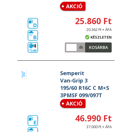
AKCIÓ
25.860 Ft
D
20.362 Ft + ÁFA
KÉSZLETEN
B
KOSÁRBA
db
71dB
Semperit
Van-Grip 3
195/60 R16C C M+S
3PMSF 099/097T
AKCIÓ
46.990 Ft
E
37.000 Ft + ÁFA