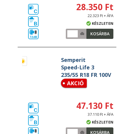
28.350 Ft
C
22.323 Ft + ÁFA
KÉSZLETEN
B
KOSÁRBA
db
72dB
Semperit
Speed-Life 3
235/55 R18 FR 100V
AKCIÓ
47.130 Ft
C
37.110 Ft + ÁFA
KÉSZLETEN
B
KOSÁRBA
db