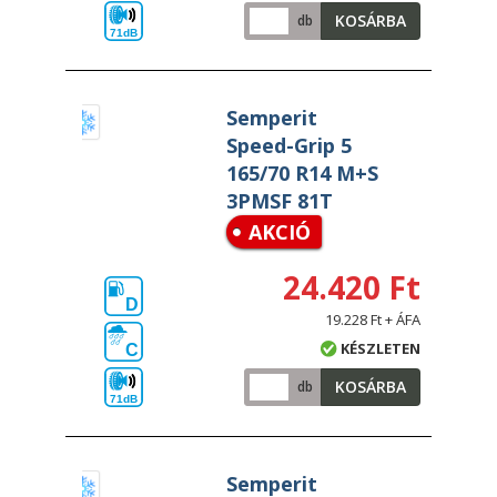
KOSÁRBA
db
71dB
Semperit
Speed-Grip 5
165/70 R14 M+S
3PMSF 81T
AKCIÓ
24.420 Ft
D
19.228 Ft + ÁFA
KÉSZLETEN
C
KOSÁRBA
db
71dB
Semperit