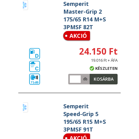
Semperit
Master-Grip 2
175/65 R14 M+S
3PMSF 82T
AKCIÓ
24.150 Ft
D
19.016 Ft + ÁFA
KÉSZLETEN
C
KOSÁRBA
db
71dB
Semperit
Speed-Grip 5
195/65 R15 M+S
3PMSF 91T
AKCIÓ