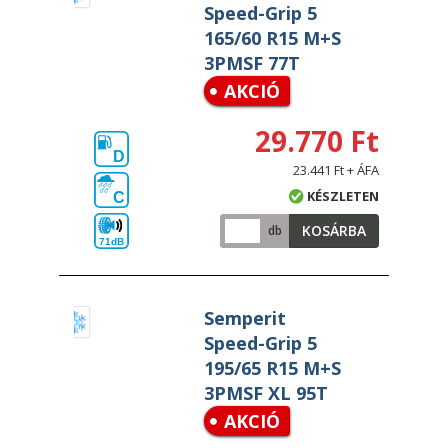
Speed-Grip 5
165/60 R15 M+S
3PMSF 77T
AKCIÓ
29.770 Ft
D
23.441 Ft + ÁFA
KÉSZLETEN
C
KOSÁRBA
db
71dB
Semperit
Speed-Grip 5
195/65 R15 M+S
3PMSF XL 95T
AKCIÓ