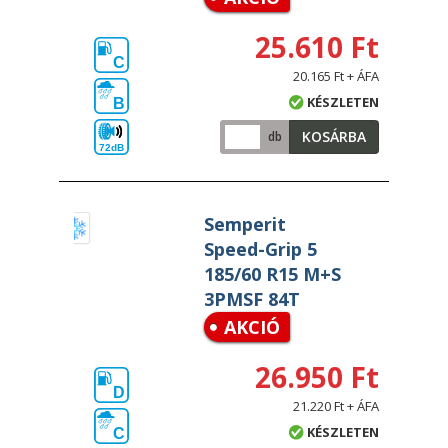
25.610 Ft
C
20.165 Ft + ÁFA
KÉSZLETEN
B
KOSÁRBA
db
72dB
Semperit
Speed-Grip 5
185/60 R15 M+S
3PMSF 84T
AKCIÓ
26.950 Ft
D
21.220 Ft + ÁFA
KÉSZLETEN
C