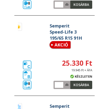
KOSÁRBA
db
71dB
Semperit
Speed-Life 3
195/65 R15 91H
AKCIÓ
25.330 Ft
C
19.945 Ft + ÁFA
KÉSZLETEN
B
KOSÁRBA
db
71dB
Semperit