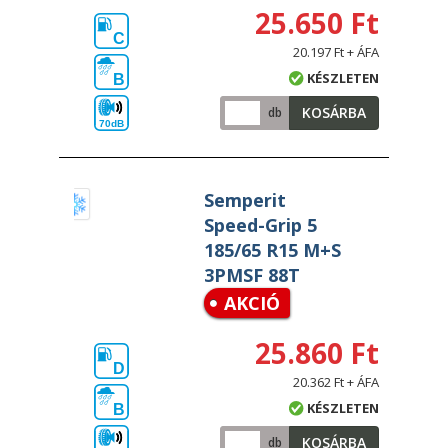
25.650 Ft
C
20.197 Ft + ÁFA
KÉSZLETEN
B
KOSÁRBA
db
70dB
Semperit
Speed-Grip 5
185/65 R15 M+S
3PMSF 88T
AKCIÓ
25.860 Ft
D
20.362 Ft + ÁFA
KÉSZLETEN
B
KOSÁRBA
db