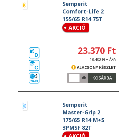
Semperit
Comfort-Life 2
155/65 R14 75T
AKCIÓ
23.370 Ft
D
18.402 Ft + ÁFA
ALACSONY KÉSZLET
C
KOSÁRBA
db
70dB
Semperit
Master-Grip 2
175/65 R14 M+S
3PMSF 82T
AKCIÓ