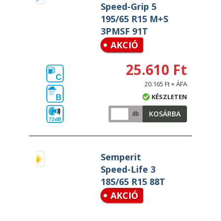
Speed-Grip 5
195/65 R15 M+S
3PMSF 91T
AKCIÓ
25.610 Ft
C
20.165 Ft + ÁFA
KÉSZLETEN
B
KOSÁRBA
db
72dB
Semperit
Speed-Life 3
185/65 R15 88T
AKCIÓ