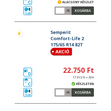
ALACSONY KÉSZLET
C
KOSÁRBA
db
71dB
Semperit
Comfort-Life 2
175/65 R14 82T
AKCIÓ
22.750 Ft
D
17.913 Ft + ÁFA
KÉSZLETEN
C
KOSÁRBA
db
70dB