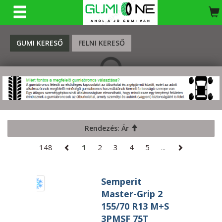
KERESÉS
GUMI KERESŐ
FELNI KERESŐ
Rendezés: Ár
148
1
2
3
4
5
...
Semperit
Master-Grip 2
155/70 R13 M+S
3PMSF 75T