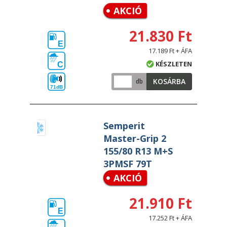
AKCIÓ
21.830 Ft
E
17.189 Ft + ÁFA
KÉSZLETEN
C
KOSÁRBA
db
71dB
Semperit
Master-Grip 2
155/80 R13 M+S
3PMSF 79T
AKCIÓ
21.910 Ft
E
17.252 Ft + ÁFA