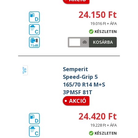
24.150 Ft
D
19.016 Ft + ÁFA
KÉSZLETEN
C
KOSÁRBA
db
71dB
Semperit
Speed-Grip 5
165/70 R14 M+S
3PMSF 81T
AKCIÓ
24.420 Ft
D
19.228 Ft + ÁFA
KÉSZLETEN
C