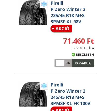
Pirelli
P Zero Winter 2
235/45 R18 M+S
3PMSF XL 98V
AKCIÓ
71.460 Ft
56.268 Ft + ÁFA
KÉSZLETEN
KOSÁRBA
db
Pirelli
P Zero Winter 2
245/45 R18 M+S
3PMSF XL FR 100V
AKCIÓ