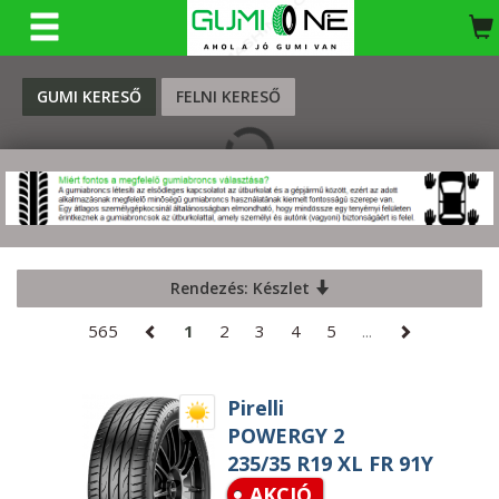
KERESÉS
GUMI KERESŐ
FELNI KERESŐ
Rendezés: Készlet
565
1
2
3
4
5
...
Pirelli
POWERGY 2
235/35 R19 XL FR 91Y
AKCIÓ