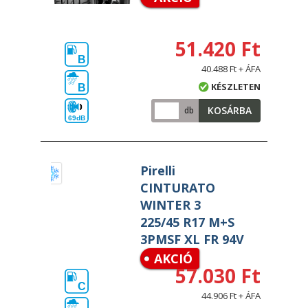
51.420 Ft
B
40.488 Ft + ÁFA
KÉSZLETEN
B
KOSÁRBA
db
69dB
Pirelli
CINTURATO
WINTER 3
225/45 R17 M+S
3PMSF XL FR 94V
AKCIÓ
57.030 Ft
C
44.906 Ft + ÁFA