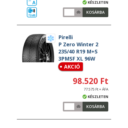
KÉSZLETEN
A
KOSÁRBA
db
72dB
Pirelli
P Zero Winter 2
235/40 R19 M+S
3PMSF XL 96W
AKCIÓ
98.520 Ft
77.575 Ft + ÁFA
KÉSZLETEN
KOSÁRBA
db