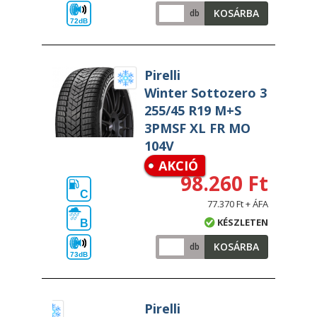
KOSÁRBA
db
72dB
Pirelli
Winter Sottozero 3
255/45 R19 M+S
3PMSF XL FR MO
104V
AKCIÓ
98.260 Ft
C
77.370 Ft + ÁFA
KÉSZLETEN
B
KOSÁRBA
db
73dB
Pirelli