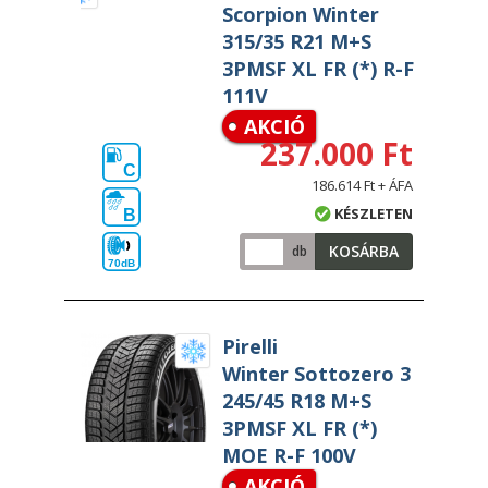
Scorpion Winter
315/35 R21 M+S
3PMSF XL FR (*) R-F
111V
AKCIÓ
237.000 Ft
C
186.614 Ft + ÁFA
KÉSZLETEN
B
KOSÁRBA
db
70dB
Pirelli
Winter Sottozero 3
245/45 R18 M+S
3PMSF XL FR (*)
MOE R-F 100V
AKCIÓ