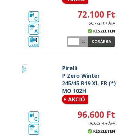
72.100 Ft
C
56.772 Ft + ÁFA
KÉSZLETEN
A
KOSÁRBA
db
71dB
Pirelli
P Zero Winter
245/45 R19 XL FR (*)
MO 102H
AKCIÓ
96.600 Ft
C
76.063 Ft + ÁFA
KÉSZLETEN
B