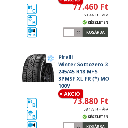
77.460 Ft
C
60.992 Ft + ÁFA
KÉSZLETEN
B
KOSÁRBA
db
72dB
Pirelli
Winter Sottozero 3
245/45 R18 M+S
3PMSF XL FR (*) MO
100V
AKCIÓ
73.880 Ft
B
58.173 Ft + ÁFA
KÉSZLETEN
B
KOSÁRBA
db