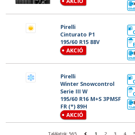
AKCIÓ
68d
Pirelli
Cinturato P1
195/60 R15 88V
AKCIÓ
69d
Pirelli
Winter Snowcontrol
Serie III W
195/60 R16 M+S 3PMSF
FR (*) 89H
72d
AKCIÓ
Találatok: 565
1
2
3
4