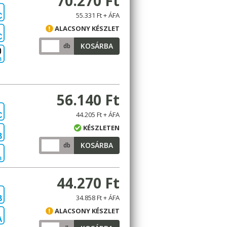
70.270 Ft
55.331 Ft + ÁFA
C
ALACSONY KÉSZLET
C
KOSÁRBA
db
B
56.140 Ft
44.205 Ft + ÁFA
C
KÉSZLETEN
B
KOSÁRBA
db
B
44.270 Ft
34.858 Ft + ÁFA
B
ALACSONY KÉSZLET
A