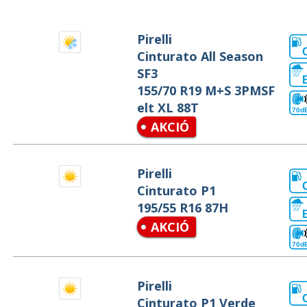
Pirelli
Cinturato All Season
SF3
155/70 R19 M+S 3PMSF
elt XL 88T
70d
AKCIÓ
Pirelli
Cinturato P1
195/55 R16 87H
AKCIÓ
70d
Pirelli
Cinturato P1 Verde