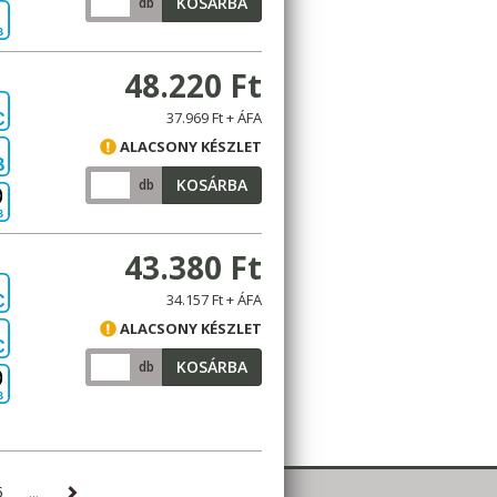
KOSÁRBA
db
B
48.220 Ft
37.969 Ft + ÁFA
C
ALACSONY KÉSZLET
B
KOSÁRBA
db
B
43.380 Ft
34.157 Ft + ÁFA
C
ALACSONY KÉSZLET
C
KOSÁRBA
db
B
5
...