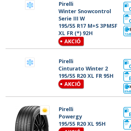
Pirelli
Winter Snowcontrol
Serie III W
195/55 R17 M+S 3PMSF
XL FR (*) 92H
72d
AKCIÓ
Pirelli
Cinturato Winter 2
195/55 R20 XL FR 95H
AKCIÓ
69d
Pirelli
Powergy
195/55 R20 XL 95H