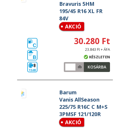
Bravuris 5HM
195/45 R16 XL FR
84V
AKCIÓ
30.280 Ft
C
23.843 Ft + ÁFA
KÉSZLETEN
B
KOSÁRBA
db
72dB
Barum
Vanis AllSeason
225/75 R16C C M+S
3PMSF 121/120R
AKCIÓ