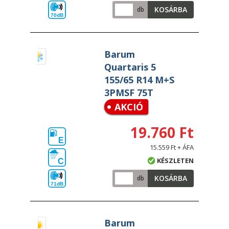
KOSÁRBA
db
70dB
Barum
Quartaris 5
155/65 R14 M+S
3PMSF 75T
AKCIÓ
19.760 Ft
E
15.559 Ft + ÁFA
KÉSZLETEN
C
KOSÁRBA
db
71dB
Barum