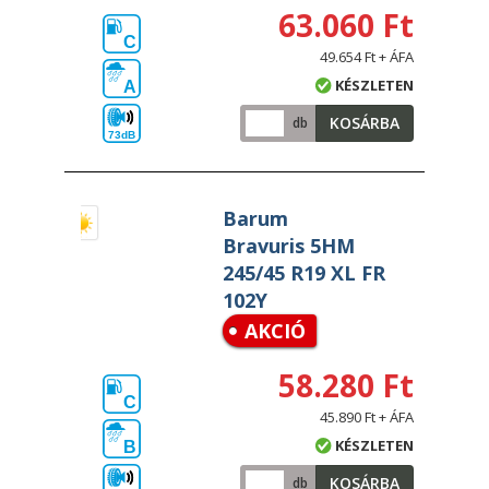
63.060 Ft
C
49.654 Ft + ÁFA
KÉSZLETEN
A
KOSÁRBA
db
73dB
Barum
Bravuris 5HM
245/45 R19 XL FR
102Y
AKCIÓ
58.280 Ft
C
45.890 Ft + ÁFA
KÉSZLETEN
B
KOSÁRBA
db