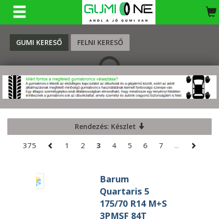
KERESÉS
GUMI KERESŐ
FELNI KERESŐ
Rendezés: Készlet
375
1
2
3
4
5
6
7
...
Barum
Quartaris 5
175/70 R14 M+S
3PMSF 84T