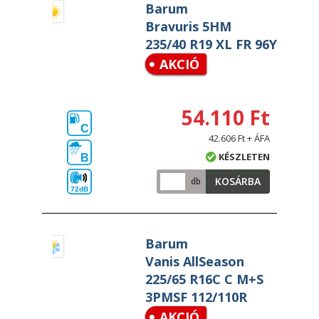
Barum
Bravuris 5HM
235/40 R19 XL FR 96Y
AKCIÓ
54.110 Ft
C
42.606 Ft + ÁFA
KÉSZLETEN
B
KOSÁRBA
db
72dB
Barum
Vanis AllSeason
225/65 R16C C M+S
3PMSF 112/110R
AKCIÓ