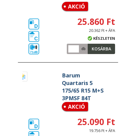
AKCIÓ
25.860 Ft
D
20.362 Ft + ÁFA
KÉSZLETEN
C
KOSÁRBA
db
71dB
Barum
Quartaris 5
175/65 R15 M+S
3PMSF 84T
AKCIÓ
25.090 Ft
D
19.756 Ft + ÁFA