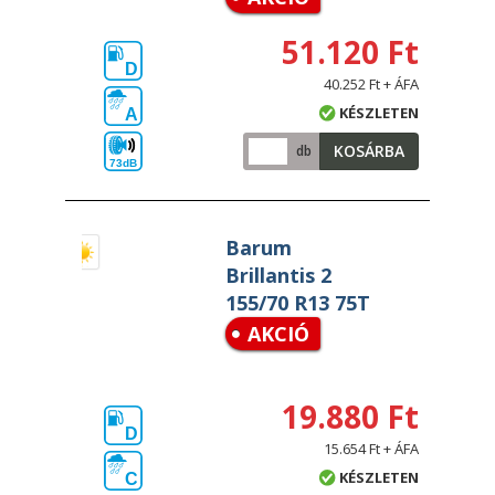
51.120 Ft
D
40.252 Ft + ÁFA
KÉSZLETEN
A
KOSÁRBA
db
73dB
Barum
Brillantis 2
155/70 R13 75T
AKCIÓ
19.880 Ft
D
15.654 Ft + ÁFA
KÉSZLETEN
C