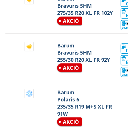
Bravuris 5HM
275/35 R20 XL FR 102Y
AKCIÓ
73d
Barum
Bravuris 5HM
255/30 R20 XL FR 92Y
AKCIÓ
73d
Barum
Polaris 6
235/35 R19 M+S XL FR
91W
AKCIÓ