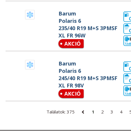
Barum
Polaris 6
235/40 R19 M+S 3PMSF
XL FR 96W
AKCIÓ
72d
Barum
Polaris 6
245/40 R19 M+S 3PMSF
XL FR 98V
AKCIÓ
72d
Találatok: 375
1
2
3
4