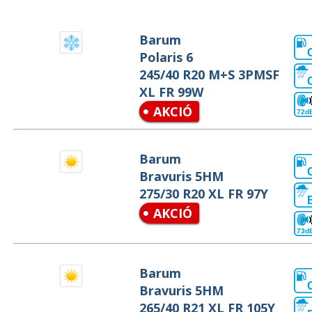
Barum
Polaris 6
245/40 R20 M+S 3PMSF
XL FR 99W
AKCIÓ
72d
Barum
Bravuris 5HM
275/30 R20 XL FR 97Y
AKCIÓ
73d
Barum
Bravuris 5HM
265/40 R21 XL FR 105Y