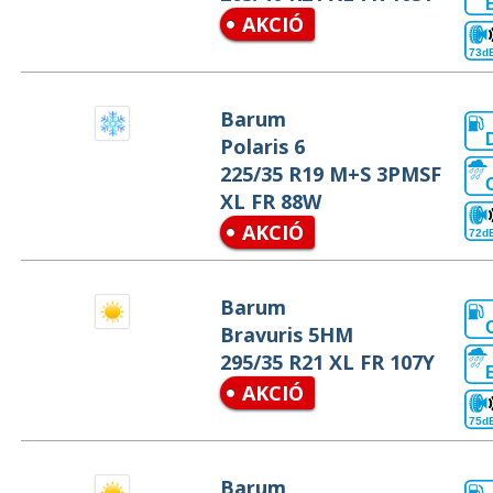
AKCIÓ
73d
Barum
Polaris 6
225/35 R19 M+S 3PMSF
XL FR 88W
AKCIÓ
72d
Barum
Bravuris 5HM
295/35 R21 XL FR 107Y
AKCIÓ
75d
Barum