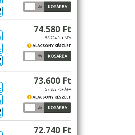
B
KOSÁRBA
db
B
74.580 Ft
58.724 Ft + ÁFA
D
ALACSONY KÉSZLET
C
KOSÁRBA
db
B
73.600 Ft
57.953 Ft + ÁFA
C
ALACSONY KÉSZLET
B
KOSÁRBA
db
B
72.740 Ft