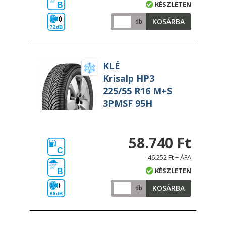
KÉSZLETEN
B
KOSÁRBA
db
72dB
KLÉ
Krisalp HP3
225/55 R16 M+S
3PMSF 95H
58.740 Ft
C
46.252 Ft + ÁFA
KÉSZLETEN
B
KOSÁRBA
db
69dB