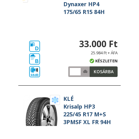
Dynaxer HP4
175/65 R15 84H
33.000 Ft
D
25.984 Ft + ÁFA
KÉSZLETEN
B
KOSÁRBA
db
68dB
KLÉ
Krisalp HP3
225/45 R17 M+S
3PMSF XL FR 94H