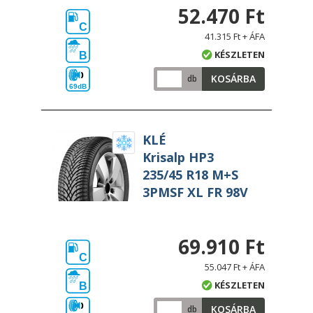
52.470 Ft
C
41.315 Ft + ÁFA
KÉSZLETEN
B
KOSÁRBA
db
69dB
KLÉ
Krisalp HP3
235/45 R18 M+S
3PMSF XL FR 98V
69.910 Ft
C
55.047 Ft + ÁFA
KÉSZLETEN
B
KOSÁRBA
db