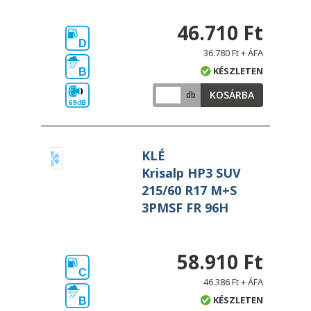
46.710 Ft
D
36.780 Ft + ÁFA
KÉSZLETEN
B
KOSÁRBA
db
69dB
KLÉ
Krisalp HP3 SUV
215/60 R17 M+S
3PMSF FR 96H
58.910 Ft
C
46.386 Ft + ÁFA
KÉSZLETEN
B