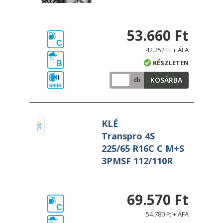
53.660 Ft
C
42.252 Ft + ÁFA
KÉSZLETEN
B
KOSÁRBA
db
69dB
KLÉ
Transpro 4S
225/65 R16C C M+S
3PMSF 112/110R
69.570 Ft
C
54.780 Ft + ÁFA