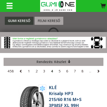
KERESÉS
GUMI KERESŐ
FELNI KERESŐ
Rendezés: Készlet
458
1
2
3
4
5
6
7
8
...
KLÉ
Krisalp HP3
215/60 R16 M+S
3PMSF XL 99H