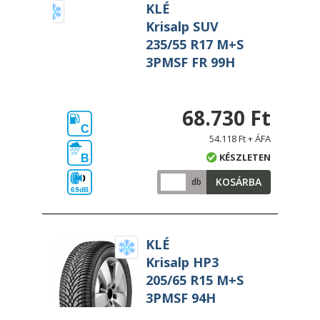
KLÉ
Krisalp SUV
235/55 R17 M+S
3PMSF FR 99H
68.730 Ft
C
54.118 Ft + ÁFA
KÉSZLETEN
B
KOSÁRBA
db
69dB
KLÉ
Krisalp HP3
205/65 R15 M+S
3PMSF 94H