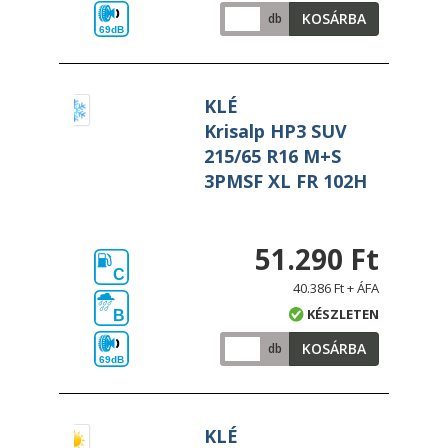
KOSÁRBA
db
69dB
KLÉ
Krisalp HP3 SUV
215/65 R16 M+S
3PMSF XL FR 102H
51.290 Ft
C
40.386 Ft + ÁFA
KÉSZLETEN
B
KOSÁRBA
db
69dB
KLÉ