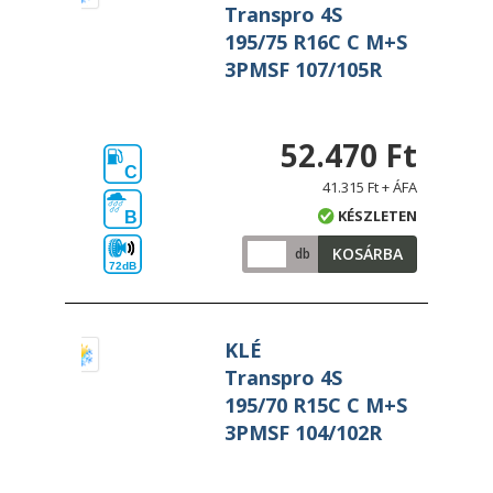
Transpro 4S
195/75 R16C C M+S
3PMSF 107/105R
52.470 Ft
C
41.315 Ft + ÁFA
KÉSZLETEN
B
KOSÁRBA
db
72dB
KLÉ
Transpro 4S
195/70 R15C C M+S
3PMSF 104/102R