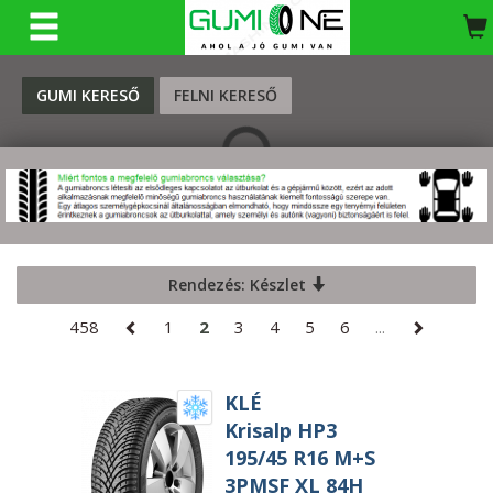
KERESÉS
GUMI KERESŐ
FELNI KERESŐ
Rendezés: Készlet
458
1
2
3
4
5
6
...
KLÉ
Krisalp HP3
195/45 R16 M+S
3PMSF XL 84H