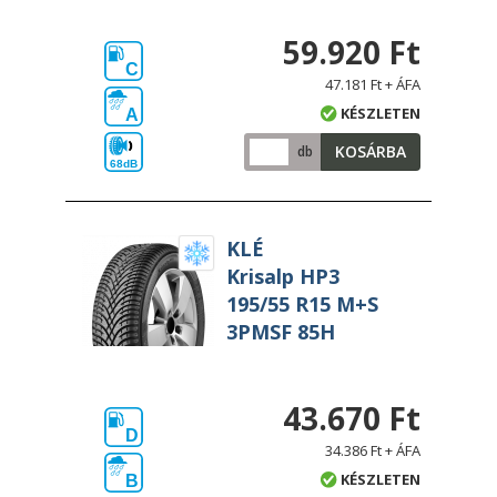
59.920 Ft
C
47.181 Ft + ÁFA
KÉSZLETEN
A
KOSÁRBA
db
68dB
KLÉ
Krisalp HP3
195/55 R15 M+S
3PMSF 85H
43.670 Ft
D
34.386 Ft + ÁFA
KÉSZLETEN
B