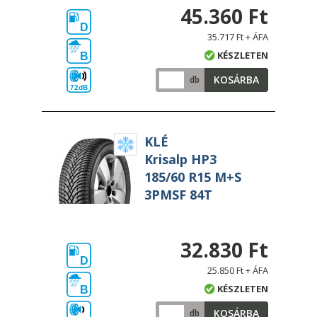
45.360 Ft
D
35.717 Ft + ÁFA
KÉSZLETEN
B
KOSÁRBA
db
72dB
KLÉ
Krisalp HP3
185/60 R15 M+S
3PMSF 84T
32.830 Ft
D
25.850 Ft + ÁFA
KÉSZLETEN
B
KOSÁRBA
db