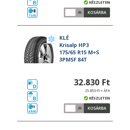
KÉSZLETEN
B
KOSÁRBA
db
72dB
KLÉ
Krisalp HP3
175/65 R15 M+S
3PMSF 84T
32.830 Ft
D
25.850 Ft + ÁFA
KÉSZLETEN
B
KOSÁRBA
db
68dB