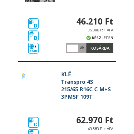
46.210 Ft
D
36.386 Ft + ÁFA
KÉSZLETEN
B
KOSÁRBA
db
69dB
KLÉ
Transpro 4S
215/65 R16C C M+S
3PMSF 109T
62.970 Ft
C
49.583 Ft + ÁFA