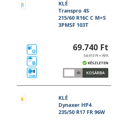
KLÉ
Transpro 4S
215/60 R16C C M+S
3PMSF 103T
69.740 Ft
D
54.913 Ft + ÁFA
KÉSZLETEN
B
KOSÁRBA
db
72dB
KLÉ
Dynaxer HP4
235/50 R17 FR 96W