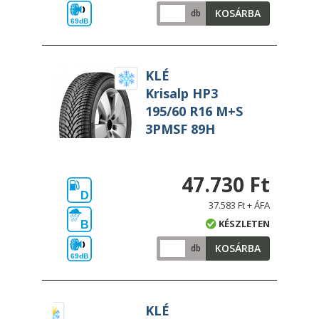
KOSÁRBA
db
69dB
KLÉ
Krisalp HP3
195/60 R16 M+S
3PMSF 89H
47.730 Ft
D
37.583 Ft + ÁFA
KÉSZLETEN
B
KOSÁRBA
db
69dB
KLÉ