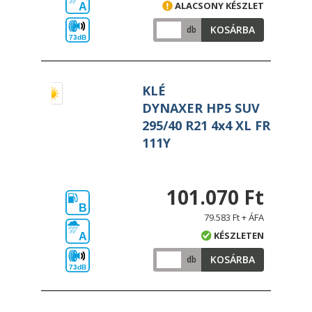
ALACSONY KÉSZLET
A
KOSÁRBA
db
73dB
KLÉ
DYNAXER HP5 SUV
295/40 R21 4x4 XL FR
111Y
101.070 Ft
B
79.583 Ft + ÁFA
KÉSZLETEN
A
KOSÁRBA
db
73dB