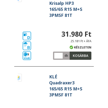
Krisalp HP3
165/65 R15 M+S
3PMSF 81T
31.980 Ft
D
25.181 Ft + ÁFA
KÉSZLETEN
B
KOSÁRBA
db
69dB
KLÉ
Quadraxer3
165/65 R15 M+S
3PMSF 81T