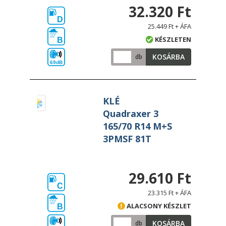
32.320 Ft
D
25.449 Ft + ÁFA
KÉSZLETEN
B
KOSÁRBA
db
69dB
KLÉ
Quadraxer 3
165/70 R14 M+S
3PMSF 81T
29.610 Ft
C
23.315 Ft + ÁFA
ALACSONY KÉSZLET
B
KOSÁRBA
db