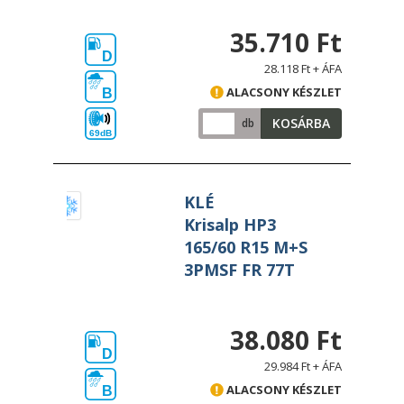
35.710 Ft
D
28.118 Ft + ÁFA
ALACSONY KÉSZLET
B
KOSÁRBA
db
69dB
KLÉ
Krisalp HP3
165/60 R15 M+S
3PMSF FR 77T
38.080 Ft
D
29.984 Ft + ÁFA
ALACSONY KÉSZLET
B