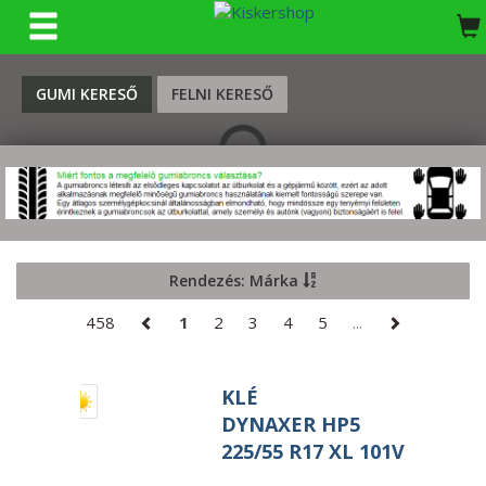
KERESÉS
GUMI KERESŐ
FELNI KERESŐ
Rendezés: Márka
458
1
2
3
4
5
...
KLÉ
DYNAXER HP5
225/55 R17 XL 101V