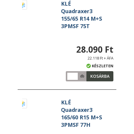
KLÉ
Quadraxer3
155/65 R14 M+S
3PMSF 75T
28.090 Ft
22.118 Ft + ÁFA
KÉSZLETEN
KOSÁRBA
db
KLÉ
Quadraxer3
165/60 R15 M+S
3PMSF 77H