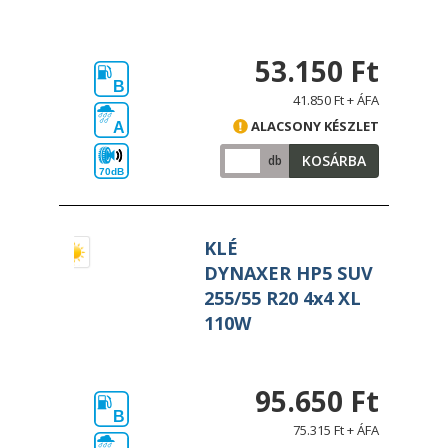
53.150 Ft
B
41.850 Ft + ÁFA
ALACSONY KÉSZLET
A
KOSÁRBA
db
70dB
KLÉ
DYNAXER HP5 SUV
255/55 R20 4x4 XL
110W
95.650 Ft
B
75.315 Ft + ÁFA