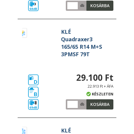
KOSÁRBA
db
68dB
KLÉ
Quadraxer3
165/65 R14 M+S
3PMSF 79T
29.100 Ft
D
22.913 Ft + ÁFA
KÉSZLETEN
B
KOSÁRBA
db
69dB
KLÉ