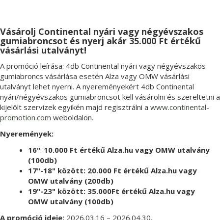
Vásárolj Continental nyári vagy négyévszakos
gumiabroncsot és nyerj akár 35.000 Ft értékű
vásárlási utalványt!
A promóció leírása: 4db Continental nyári vagy négyévszakos
gumiabroncs vásárlása esetén Alza vagy OMW vásárlási
utalványt lehet nyerni. A nyereményekért 4db Continental
nyári/négyévszakos gumiabroncsot kell vásárolni és szereltetni a
kijelölt szervizek egyikén majd regisztrálni a
www.continental-
promotion.com
weboldalon.
Nyeremények:
16"
:
10.000 Ft értékű Alza.hu vagy OMW utalvány
(100db)
17"-18" között:
20.000 Ft értékű Alza.hu vagy
OMW utalvány (200db)
19"-23"
között:
35.000Ft értékű Alza.hu vagy
OMW utalvány (100db)
A promóció ideje:
2026.03.16 – 2026.04.30.