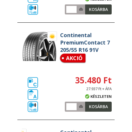
KOSÁRBA
db
71dB
Continental
PremiumContact 7
205/55 R16 91V
AKCIÓ
35.480 Ft
C
27.937 Ft + ÁFA
KÉSZLETEN
A
KOSÁRBA
db
71dB