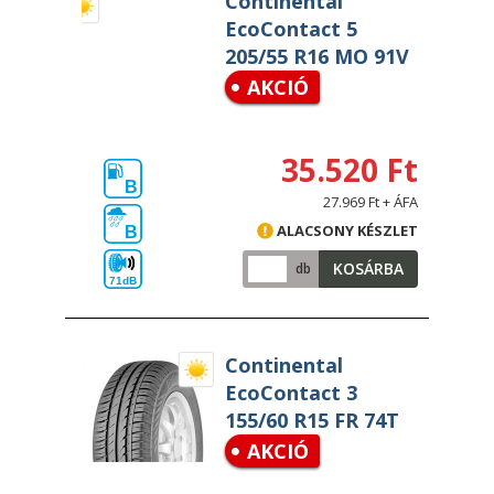
Continental
EcoContact 5
205/55 R16 MO 91V
AKCIÓ
35.520 Ft
B
27.969 Ft + ÁFA
ALACSONY KÉSZLET
B
KOSÁRBA
db
71dB
Continental
EcoContact 3
155/60 R15 FR 74T
AKCIÓ