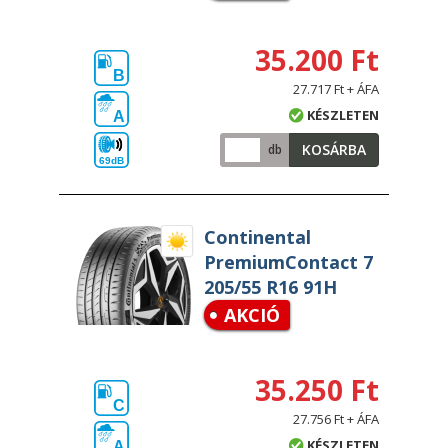
35.200 Ft
B
27.717 Ft + ÁFA
KÉSZLETEN
A
KOSÁRBA
db
69dB
Continental
PremiumContact 7
205/55 R16 91H
AKCIÓ
35.250 Ft
C
27.756 Ft + ÁFA
KÉSZLETEN
A