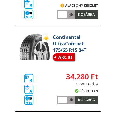
ALACSONY KÉSZLET
B
KOSÁRBA
db
70dB
Continental
UltraContact
175/65 R15 84T
AKCIÓ
34.280 Ft
B
26.992 Ft + ÁFA
KÉSZLETEN
A
KOSÁRBA
db
70dB