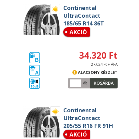
Continental
UltraContact
185/65 R14 86T
AKCIÓ
34.320 Ft
B
27.024 Ft + ÁFA
ALACSONY KÉSZLET
A
KOSÁRBA
db
70dB
Continental
UltraContact
205/55 R16 FR 91H
AKCIÓ