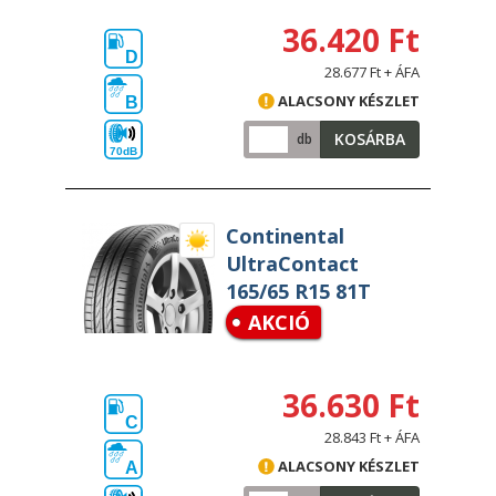
36.420 Ft
D
28.677 Ft + ÁFA
ALACSONY KÉSZLET
B
KOSÁRBA
db
70dB
Continental
UltraContact
165/65 R15 81T
AKCIÓ
36.630 Ft
C
28.843 Ft + ÁFA
ALACSONY KÉSZLET
A