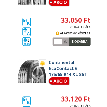
AKCIÓ
33.050 Ft
B
26.024 Ft + ÁFA
ALACSONY KÉSZLET
A
KOSÁRBA
db
69dB
Continental
EcoContact 6
175/65 R14 XL 86T
AKCIÓ
33.120 Ft
B
26.079 Ft + ÁFA